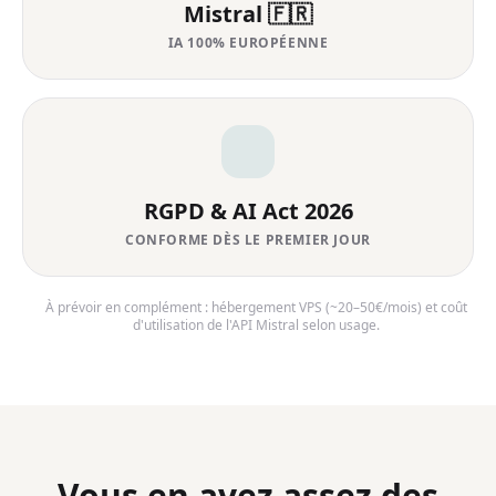
Mistral 🇫🇷
IA 100% EUROPÉENNE
RGPD & AI Act 2026
CONFORME DÈS LE PREMIER JOUR
À prévoir en complément : hébergement VPS (~20–50€/mois) et coût
d'utilisation de l'API Mistral selon usage.
Vous en avez assez des