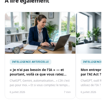
À lire également
INTELLIGENCE ARTIFICIELLE
INTELLIGENCE AR
« Je n'ai pas besoin de l'IA » — et
Mon entreprise 
pourtant, voilà ce que vous ratez
par l'AI Act ? 
chaque jour
les PME
ChatGPT, Gemini, automatisation… « L'IA c'est
ChatGPT, outil RH, 
pas pour moi. » Et si vous comptiez le temps
utilisez de l'IA ? V
perdu chaque semaine sur des tâches qu'une
minutes si votre en
6 juillet 2026
7 min
6 juillet 2026
IA ferait en 3 minutes ? Exemples concrets par
avec l'AI Act. Guide
secteur.
les PME.