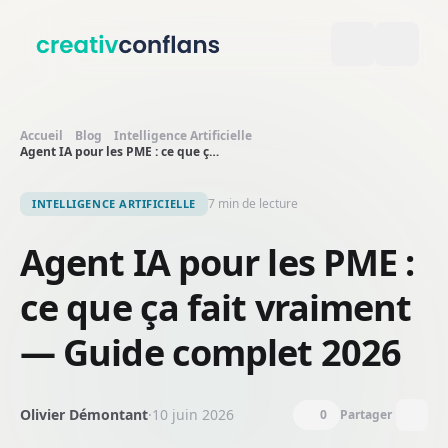
Aller au contenu principal
Accueil
Blog
Intelligence Artificielle
Agent IA pour les PME : ce que ça fait vraiment — Guide complet 2026
7 min de lecture
INTELLIGENCE ARTIFICIELLE
Agent IA pour les PME :
ce que ça fait vraiment
— Guide complet 2026
Olivier Démontant
·
10 juin 2026
0
Partager