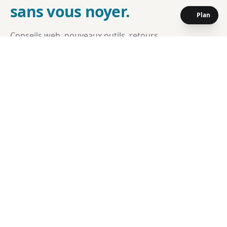
sans vous noyer.
Plan
Conseils web, nouveaux outils, retours
d'expérience et offres en avant-première. Un email
par mois, pas de bruit.
1 email par mois, pas de bruit
Conseils SEO, web & IA actionnables
Offres en avant-première
Rejoignez les lecteurs de la newsletter :
Votre adresse email