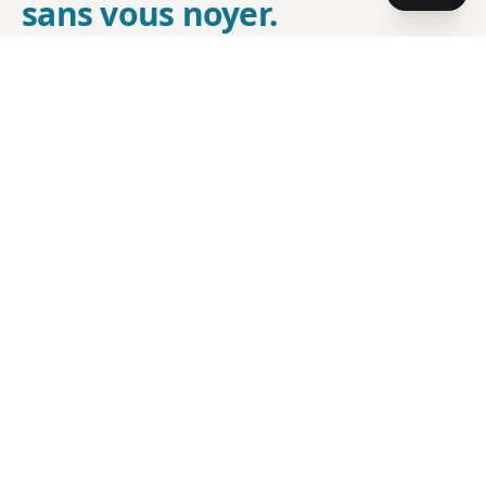
sans vous noyer.
Conseils web, nouveaux outils, retours
d'expérience et offres en avant-première. Un email
par mois, pas de bruit.
1 email par mois, pas de bruit
Conseils SEO, web & IA actionnables
Offres en avant-première
Rejoignez les lecteurs de la newsletter :
Votre adresse email